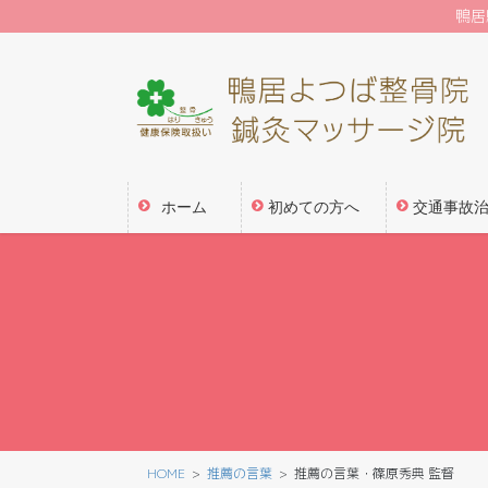
コ
ナ
鴨居
ン
ビ
テ
ゲ
ン
ー
ツ
シ
に
ョ
移
ン
動
に
ホーム
初めての方へ
交通事故
移
動
HOME
推薦の言葉
推薦の言葉・篠原秀典 監督