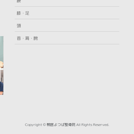
腰
膝・足
頭
首・肩・腕
Copyright © 鴨居よつば整骨院 All Rights Reserved.